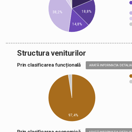
18,8%
38,2%
14,8%
Structura veniturilor
Prin clasificarea funcțională
ARATĂ INFORMAȚIA DETALI
97,4%
Prin clasificarea economică