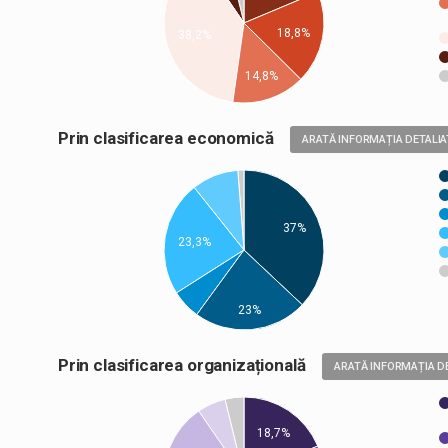
18,8%
38,2%
14,8%
Prin clasificarea economică
ARATĂ INFORMAȚIA DETALIA
37%
23,3%
23%
Prin clasificarea organizațională
ARATĂ INFORMAȚIA D
18,7%