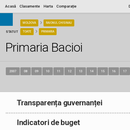
Acasă
Clasamente
Harta
Comparație
ARIA
MOLDOVA
RAIONUL CHISINAU
STATUT
TOATE
PRIMARIA
Primaria Bacioi
2007
08
09
10
11
12
13
14
15
16
17
Transparența guvernanței
Indicatori de buget