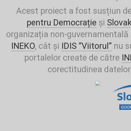
Acest proiect a fost susțiun d
pentru Democrație
și
Slova
organizația non-guvernamentală ș
INEKO
, cât și
IDIS ”Viitorul”
nu su
portalelor create de către
I
corectitudinea datelor