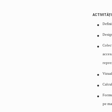
ACTIVITĂȚI
Defini
Design
Colect
accesa
reprez
Vizual
Calcul
Formul
pe mar