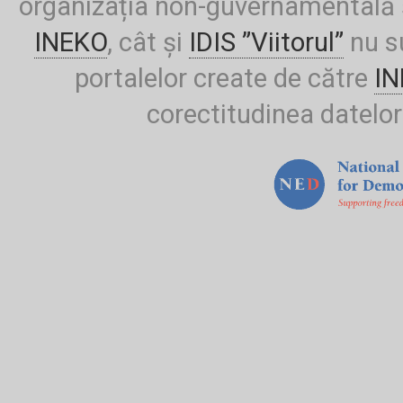
organizația non-guvernamentală ș
INEKO
, cât și
IDIS ”Viitorul”
nu su
portalelor create de către
I
corectitudinea datelor