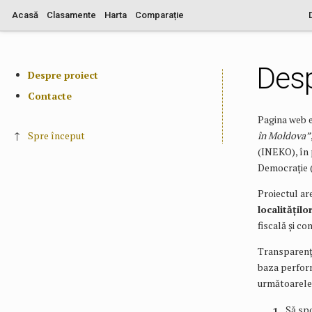
Acasă
Clasamente
Harta
Comparație
Desp
Despre proiect
Contacte
Pagina web e
↑
Spre început
în Moldova”
(INEKO), în 
Democrație 
Proiectul a
localitățilo
fiscală și c
Transparența
baza perform
următoarele 