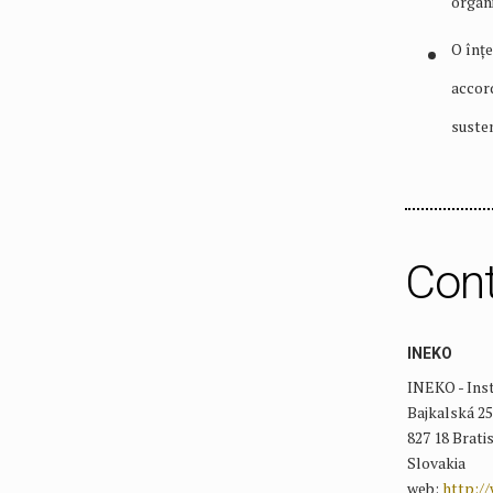
organ
O înțe
accord
susten
Con
INEKO
INEKO - Ins
Bajkalská 25
827 18 Brati
Slovakia
web:
http:/