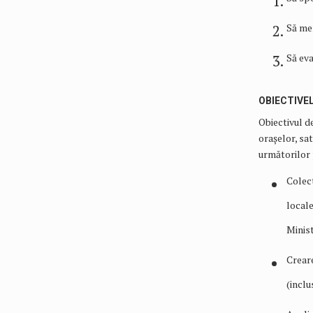
Să spo
Să men
Să ev
OBIECTIVE
Obiectivul de
orașelor, sa
următorilor 
Colect
locale
Minist
Crear
(inclu