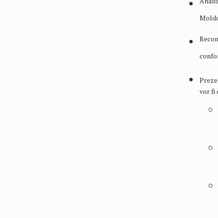
Analiz
Moldo
Recom
confor
Prezen
vor fi