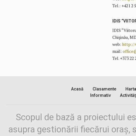
Tel.: +421 2 
IDIS “VIITO
IDIS “Viitoru
Chişinău, MD
web:
http://
mail:
office
Tel. +373 22 
Acasă
Clasamente
Hart
Informativ
Activităț
Scopul de bază a proiectului es
asupra gestionării fiecărui oraș,